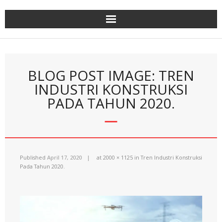
Skip
to
content
BLOG POST IMAGE: TREN
INDUSTRI KONSTRUKSI
PADA TAHUN 2020.
Published
April 17, 2020
at
2000 × 1125
in
Tren Industri Konstruksi
Pada Tahun 2020.