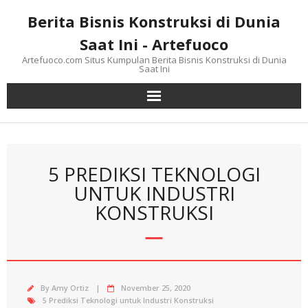
Skip
Berita Bisnis Konstruksi di Dunia
to
content
Saat Ini - Artefuoco
Artefuoco.com Situs Kumpulan Berita Bisnis Konstruksi di Dunia
Saat Ini
5 PREDIKSI TEKNOLOGI
UNTUK INDUSTRI
KONSTRUKSI
By
Amy Ortiz
November 25, 2020
5 Prediksi Teknologi untuk Industri Konstruksi