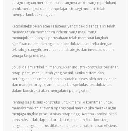
keragu-raguan mereka (atau kurangnya waktu yang diperlukan)
untuk merangkul dan mempelajari strategi modern telah
memperlambat kemajuan.
Ketidakfleksibelan atau resistensi yang tidak disengaja ini telah
memengaruhi momentum industri yang maju. Yang
menunjukkan, banyak perusahaan telah membuat langkah
signifikan dalam meningkatkan produktivitas mereka dengan
teknologi canggih, perencanaan strategis dan investasi dalam
tenaga kerja mereka.
Solusi dalam artikel ini menunjukkan industri konstruksi perlahan,
tetapi pasti, menuju arah yang positif. Ketika sistem dan
perangkat lunak menjadi lebih mudah diakses oleh perusahaan
dan manajer proyek, aman untuk berspekulasi produktivitas
dalam konstruksi akan mengalami peningkatan.
Penting bagi bisnis konstruksi untuk memiliki komitmen untuk
memaksimalkan efisiensi operasional mereka jika mereka ingin
menjaga tingkat produktivitas tetap tinggi. Karena kondisi lokasi
konstruksi tidak dapat diprediksi dan dalam fluks konstan,
langkah-langkah harus dilakukan untuk memaksimalkan efisiensi