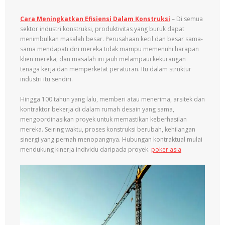
Cara Meningkatkan Efisiensi Dalam Konstruksi
– Di semua
sektor industri konstruksi, produktivitas yang buruk dapat
menimbulkan masalah besar. Perusahaan kecil dan besar sama-
sama mendapati diri mereka tidak mampu memenuhi harapan
klien mereka, dan masalah ini jauh melampaui kekurangan
tenaga kerja dan memperketat peraturan. Itu dalam struktur
industri itu sendiri.
Hingga 100 tahun yang lalu, memberi atau menerima, arsitek dan
kontraktor bekerja di dalam rumah desain yang sama,
mengoordinasikan proyek untuk memastikan keberhasilan
mereka. Seiring waktu, proses konstruksi berubah, kehilangan
sinergi yang pernah menopangnya. Hubungan kontraktual mulai
mendukung kinerja individu daripada proyek.
poker asia