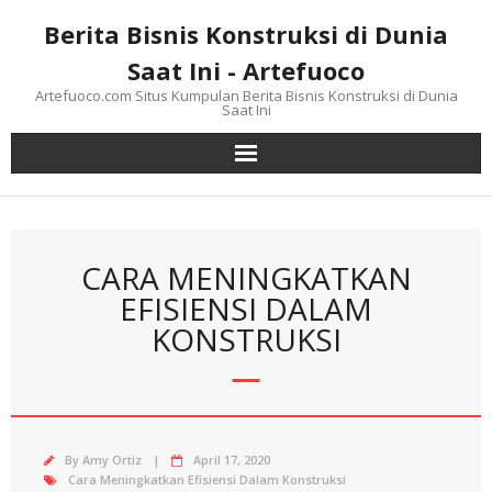
Skip
Berita Bisnis Konstruksi di Dunia
to
content
Saat Ini - Artefuoco
Artefuoco.com Situs Kumpulan Berita Bisnis Konstruksi di Dunia
Saat Ini
CARA MENINGKATKAN
EFISIENSI DALAM
KONSTRUKSI
By
Amy Ortiz
April 17, 2020
Cara Meningkatkan Efisiensi Dalam Konstruksi