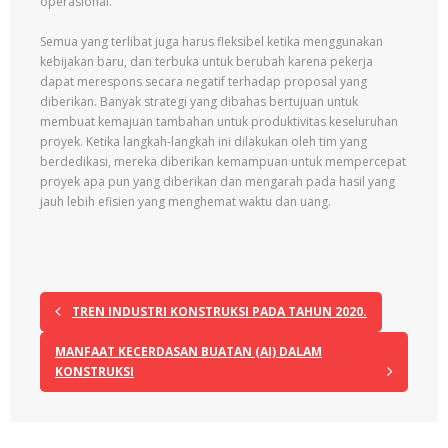
operasional.
Semua yang terlibat juga harus fleksibel ketika menggunakan
kebijakan baru, dan terbuka untuk berubah karena pekerja
dapat merespons secara negatif terhadap proposal yang
diberikan. Banyak strategi yang dibahas bertujuan untuk
membuat kemajuan tambahan untuk produktivitas keseluruhan
proyek. Ketika langkah-langkah ini dilakukan oleh tim yang
berdedikasi, mereka diberikan kemampuan untuk mempercepat
proyek apa pun yang diberikan dan mengarah pada hasil yang
jauh lebih efisien yang menghemat waktu dan uang.
TREN INDUSTRI KONSTRUKSI PADA TAHUN 2020.
MANFAAT KECERDASAN BUATAN (AI) DALAM
KONSTRUKSI