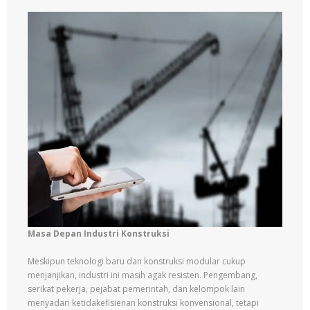
Masa Depan Industri Konstruksi
Meskipun teknologi baru dan konstruksi modular cukup
menjanjikan, industri ini masih agak resisten. Pengembang,
serikat pekerja, pejabat pemerintah, dan kelompok lain
menyadari ketidakefisienan konstruksi konvensional, tetapi