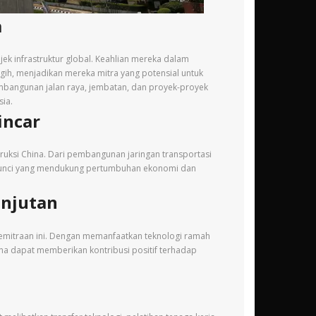
a
ek infrastruktur global. Keahlian mereka dalam
ih, menjadikan mereka mitra yang potensial untuk
bangunan jalan raya, jembatan, dan proyek-proyek
ia.
incar
ruksi China. Dari pembangunan jaringan transportasi
or kunci yang mendukung pertumbuhan ekonomi dan
njutan
emitraan ini. Dengan memanfaatkan teknologi ramah
ina dapat memberikan kontribusi positif terhadap