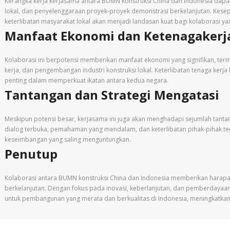
Kerangka kerja kerjasama antara BUMN konstruksi China dan Indonesia dapat 
lokal, dan penyelenggaraan proyek-proyek demonstrasi berkelanjutan. Kesep
keterlibatan masyarakat lokal akan menjadi landasan kuat bagi kolaborasi ya
Manfaat Ekonomi dan Ketenagakerj
Kolaborasi ini berpotensi memberikan manfaat ekonomi yang signifikan, term
kerja, dan pengembangan industri konstruksi lokal. Keterlibatan tenaga kerja
penting dalam memperkuat ikatan antara kedua negara.
Tantangan dan Strategi Mengatasi
Meskipun potensi besar, kerjasama ini juga akan menghadapi sejumlah tantan
dialog terbuka, pemahaman yang mendalam, dan keterlibatan pihak-pihak terk
keseimbangan yang saling menguntungkan.
Penutup
Kolaborasi antara BUMN konstruksi China dan Indonesia memberikan harapa
berkelanjutan. Dengan fokus pada inovasi, keberlanjutan, dan pemberdayaan
untuk pembangunan yang merata dan berkualitas di Indonesia, meningkatkan