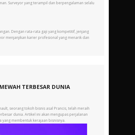
n. Surveyor yang terampil dan berpengalaman selalu
an. Dengan rata-rata gaji yang kompetitif, jenjang
or menjanjikan karier profesional yang menarik dan
 MEWAH TERBESAR DUNIA
ault, seorang tokoh bisnis asal Prancis, telah meraih
rbesar dunia. Artikel ini akan mengupas perjalanan
ya yang membentuk kerajaan bisnisnya.