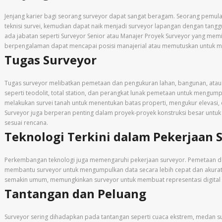
Jenjang karier bagi seorang surveyor dapat sangat beragam. Seorang pemula
teknisi survei, kemudian dapat naik menjadi surveyor lapangan dengan tanggun
ada jabatan seperti Surveyor Senior atau Manajer Proyek Surveyor yang memim
berpengalaman dapat mencapai posisi manajerial atau memutuskan untuk me
Tugas Surveyor
Tugas surveyor melibatkan pemetaan dan pengukuran lahan, bangunan, atau
seperti teodolit, total station, dan perangkat lunak pemetaan untuk mengumpu
melakukan survei tanah untuk menentukan batas properti, mengukur elevasi,
Surveyor juga berperan penting dalam proyek-proyek konstruksi besar untuk
sesuai rencana.
Teknologi Terkini dalam Pekerjaan 
Perkembangan teknologi juga memengaruhi pekerjaan surveyor. Pemetaan d
membantu surveyor untuk mengumpulkan data secara lebih cepat dan akurat
semakin umum, memungkinkan surveyor untuk membuat representasi digital ya
Tantangan dan Peluang
Surveyor sering dihadapkan pada tantangan seperti cuaca ekstrem, medan suli