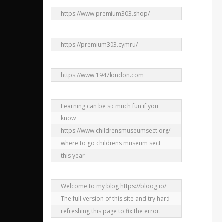
https://www.premium303.shop/
https://premium303.cymru/
https://www.1947london.com
Learning can be so much fun if you 
know 
https://www.childrensmuseumsect.org/
where to go childrens museum sect 
this year
Welcome to my blog 
https://bloog.io/ 
The full version of this site and try hard 
refreshing this page to fix the error.