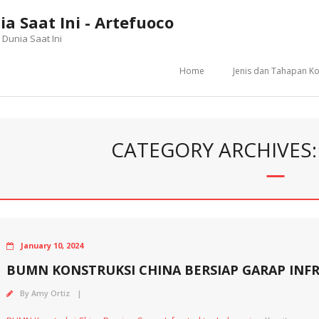
ia Saat Ini - Artefuoco
 Dunia Saat Ini
Home
Jenis dan Tahapan Ko
CATEGORY ARCHIVES
January 10, 2024
BUMN KONSTRUKSI CHINA BERSIAP GARAP INF
By
Amy Ortiz