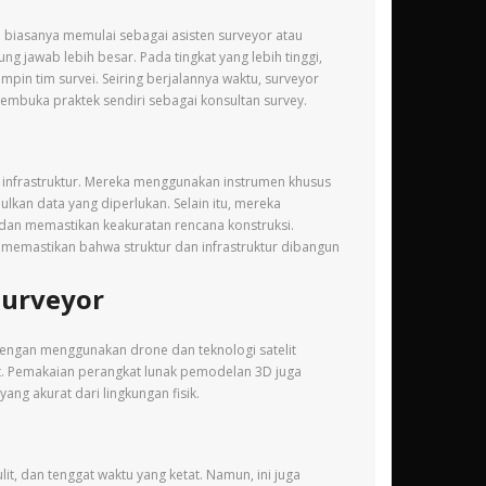
 biasanya memulai sebagai asisten surveyor atau
g jawab lebih besar. Pada tingkat yang lebih tinggi,
pin tim survei. Seiring berjalannya waktu, surveyor
mbuka praktek sendiri sebagai konsultan survey.
 infrastruktur. Mereka menggunakan instrumen khusus
lkan data yang diperlukan. Selain itu, mereka
 dan memastikan keakuratan rencana konstruksi.
 memastikan bahwa struktur dan infrastruktur dibangun
Surveyor
engan menggunakan drone dan teknologi satelit
. Pemakaian perangkat lunak pemodelan 3D juga
ng akurat dari lingkungan fisik.
t, dan tenggat waktu yang ketat. Namun, ini juga