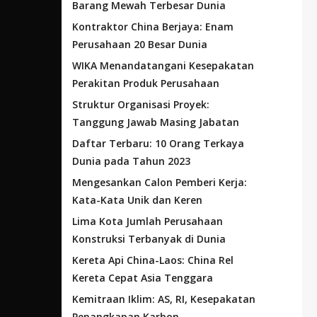
Barang Mewah Terbesar Dunia
Kontraktor China Berjaya: Enam
Perusahaan 20 Besar Dunia
WIKA Menandatangani Kesepakatan
Perakitan Produk Perusahaan
Struktur Organisasi Proyek:
Tanggung Jawab Masing Jabatan
Daftar Terbaru: 10 Orang Terkaya
Dunia pada Tahun 2023
Mengesankan Calon Pemberi Kerja:
Kata-Kata Unik dan Keren
Lima Kota Jumlah Perusahaan
Konstruksi Terbanyak di Dunia
Kereta Api China-Laos: China Rel
Kereta Cepat Asia Tenggara
Kemitraan Iklim: AS, RI, Kesepakatan
Penangkapan Karbon