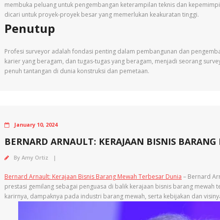
membuka peluang untuk pengembangan keterampilan teknis dan kepemimpina
dicari untuk proyek-proyek besar yang memerlukan keakuratan tinggi.
Penutup
Profesi surveyor adalah fondasi penting dalam pembangunan dan pengembang
karier yang beragam, dan tugas-tugas yang beragam, menjadi seorang survey
penuh tantangan di dunia konstruksi dan pemetaan.
January 10, 2024
BERNARD ARNAULT: KERAJAAN BISNIS BARANG
By
Amy Ortiz
Bernard Arnault: Kerajaan Bisnis Barang Mewah Terbesar Dunia
– Bernard Arn
prestasi gemilang sebagai penguasa di balik kerajaan bisnis barang mewah te
karirnya, dampaknya pada industri barang mewah, serta kebijakan dan visin