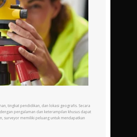
an, tingkat pendidikan, dan lokasi geografis. Secara
or dengan pengalaman dan keterampilan khusus dapat
an, surveyor memiliki peluang untuk mendapatkan