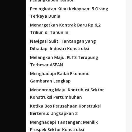
Peningkatan Kilau Kekayaan: 5 Orang
Terkaya Dunia
Menargetkan Kontrak Baru Rp 6,2
Triliun di Tahun Ini
Navigasi Sulit: Tantangan yang
Dihadapi Industri Konstruksi
Melangkah Maju: PLTS Terapung
Terbesar ASEAN
Menghadapi Badai Ekonomi:
Gambaran Lengkap
Mendorong Maju: Kontribusi Sektor
Konstruksi Pertumbuhan
Ketika Bos Perusahaan Konstruksi
Bertemu: Ungkapkan 2
Menghadapi Tantangan: Menilik
Prospek Sektor Konstruksi