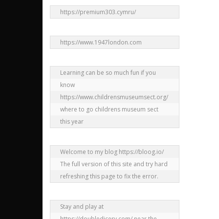
https://premium303.cymru/
https://www.1947london.com
Learning can be so much fun if you 
know 
https://www.childrensmuseumsect.org/
where to go childrens museum sect 
this year
Welcome to my blog 
https://bloog.io/ 
The full version of this site and try hard 
refreshing this page to fix the error.
Stay and play at 
https://doubledicerv.com/
 near the 