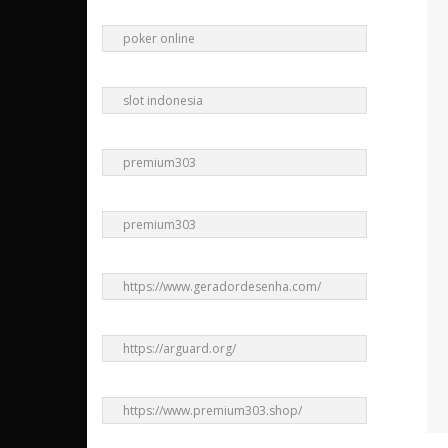
poker online
slot indonesia
premium303
premium303
https://www.geradordesenha.com/
https://arguard.org/
https://www.premium303.shop/