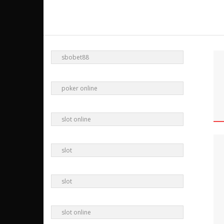
Skip
to
content
sbobet88
poker online
slot online
slot
slot
slot online