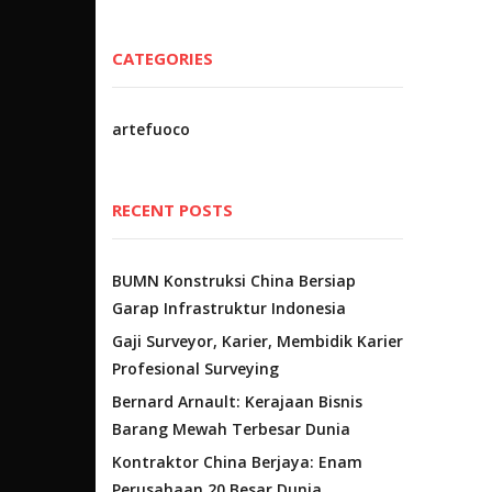
CATEGORIES
artefuoco
RECENT POSTS
BUMN Konstruksi China Bersiap
Garap Infrastruktur Indonesia
Gaji Surveyor, Karier, Membidik Karier
Profesional Surveying
Bernard Arnault: Kerajaan Bisnis
Barang Mewah Terbesar Dunia
Kontraktor China Berjaya: Enam
Perusahaan 20 Besar Dunia