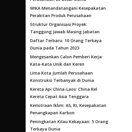
WIKA Menandatangani Kesepakatan
Perakitan Produk Perusahaan
Struktur Organisasi Proyek:
Tanggung Jawab Masing Jabatan
Daftar Terbaru: 10 Orang Terkaya
Dunia pada Tahun 2023
Mengesankan Calon Pemberi Kerja:
Kata-Kata Unik dan Keren
Lima Kota Jumlah Perusahaan
Konstruksi Terbanyak di Dunia
Kereta Api China-Laos: China Rel
Kereta Cepat Asia Tenggara
Kemitraan Iklim: AS, RI, Kesepakatan
Penangkapan Karbon
Peningkatan Kilau Kekayaan: 5 Orang
Terkaya Dunia