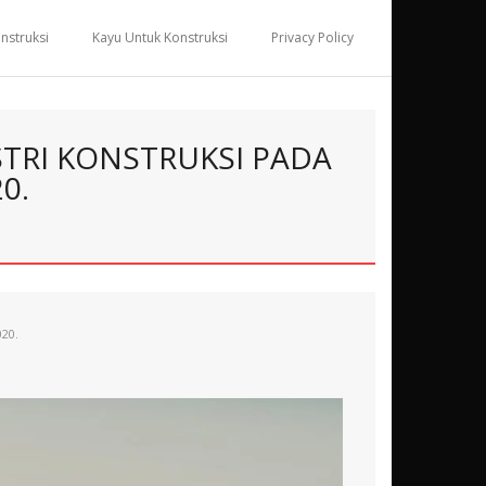
nstruksi
Kayu Untuk Konstruksi
Privacy Policy
STRI KONSTRUKSI PADA
0.
020.