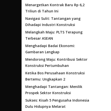
Menargetkan Kontrak Baru Rp 6,2
Triliun di Tahun Ini
Navigasi Sulit: Tantangan yang
Dihadapi Industri Konstruksi
Melangkah Maju: PLTS Terapung
Terbesar ASEAN
Menghadapi Badai Ekonomi:
Gambaran Lengkap
Mendorong Maju: Kontribusi Sektor
Konstruksi Pertumbuhan
Ketika Bos Perusahaan Konstruksi
Bertemu: Ungkapkan 2
Menghadapi Tantangan: Menilik
Prospek Sektor Konstruksi
Sukses: Kisah 5 Pengusaha Indonesia
Dulu Hidupnya Melarat