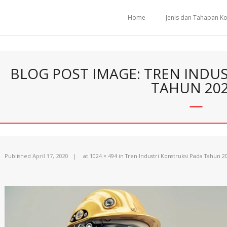
Home
Jenis dan Tahapan Ko
BLOG POST IMAGE: TREN INDU
TAHUN 202
Published
April 17, 2020
at
1024 × 494
in
Tren Industri Konstruksi Pada Tahun 2